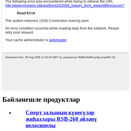
Бәйләнешле продуктлар
Спорт залының күнегүләр
җиһазлары RSB-260 әйләнү
велосипеды