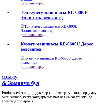
детальне карау
Тән күнегү машинасы RE-6800E
Эллиптик велосипед
детальне карау
Күнегү машинасы RE-6600U Дөрес
велосипед
детальне карау
язылу
& Заманча бул
Productsзебезнең продуктлар яки бәяләр турында сорау алу
өчен зинһар, безгә калдырыгыз һәм без 24 сәгать эчендә
элемтәдә торырбыз.