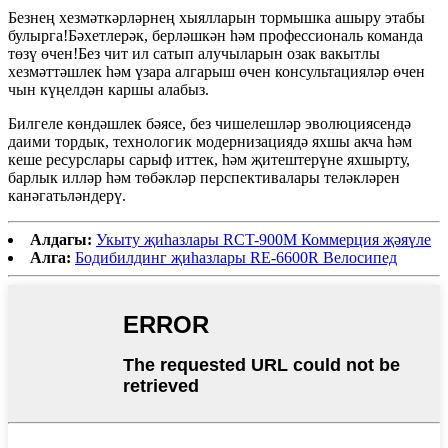
Безнең хезмәткәрләрнең хыялларын тормышка ашыру этабы
булырга!Бәхетлерәк, берләшкән һәм профессиональ команда
төзү өчен!Без чит ил сатып алучыларын озак вакытлы
хезмәттәшлек һәм үзара алгарыш өчен консультацияләр өчен
чын күңелдән каршы алабыз.
Билгеле көндәшлек бәясе, без чишелешләр эволюциясендә
даими тордык, технологик модернизациядә яхшы акча һәм
кеше ресурслары сарыф иттек, һәм җитештерүне яхшырту,
барлык илләр һәм төбәкләр перспективалары теләкләрен
канәгатьләндерү.
Алдагы:
Укыту җиһазлары RCT-900M Коммерция җәяүле
Алга:
Бодибилдинг җиһазлары RE-6600R Велосипед