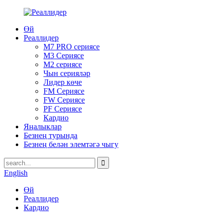
Өй
Реаллидер
M7 PRO сериясе
M3 Сериясе
M2 сериясе
Чын серияләр
Лидер көче
FM Сериясе
FW Сериясе
PF Сериясе
Кардио
Яңалыклар
Безнең турында
Безнең белән элемтәгә чыгу
English
Өй
Реаллидер
Кардио