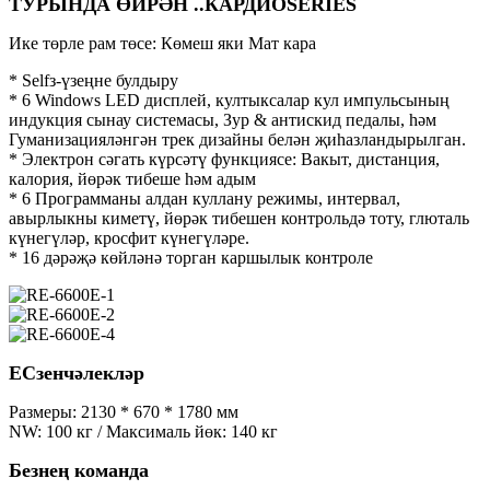
ТУРЫНДА ӨЙРӘН ..
КАРДИО
SERIES
Ике төрле рам төсе: Көмеш яки Мат кара
* Selfз-үзеңне булдыру
* 6 Windows LED дисплей, култыксалар кул импульсының
индукция сынау системасы, Зур & антискид педалы, һәм
Гуманизацияләнгән трек дизайны белән җиһазландырылган.
* Электрон сәгать күрсәтү функциясе: Вакыт, дистанция,
калория, йөрәк тибеше һәм адым
* 6 Программаны алдан куллану режимы, интервал,
авырлыкны киметү, йөрәк тибешен контрольдә тоту, глюталь
күнегүләр, кросфит күнегүләре.
* 16 дәрәҗә көйләнә торган каршылык контроле
ECзенчәлекләр
Размеры: 2130 * 670 * 1780 мм
NW: 100 кг / Максималь йөк: 140 кг
Безнең команда