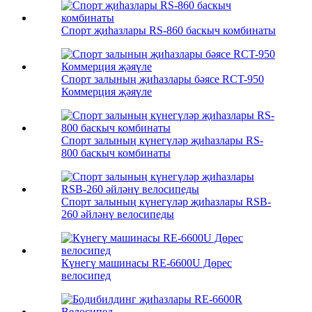
Спорт җиһазлары RS-860 баскыч комбинаты
Спорт залының җиһазлары бәясе RCT-950
Коммерция җәяүле
Спорт залының күнегүләр җиһазлары RS-
800 баскыч комбинаты
Спорт залының күнегүләр җиһазлары RSB-
260 әйләнү велосипеды
Күнегү машинасы RE-6600U Дөрес
велосипед