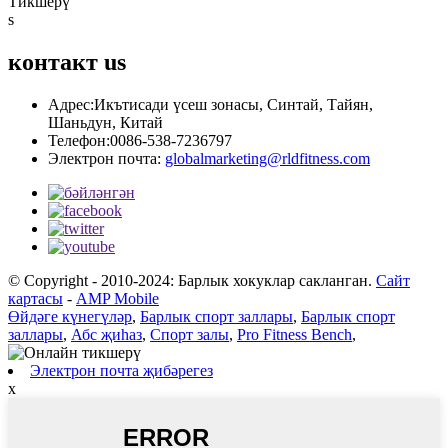
Тикшерү
s
контакт
us
Адрес:
Икътисади үсеш зонасы, Синтай, Тайян,
Шаньдун, Китай
Телефон:
0086-538-7236797
Электрон почта:
globalmarketing@rldfitness.com
© Copyright - 2010-2024: Барлык хокуклар сакланган.
Сайт
картасы
-
AMP Mobile
Өйдәге күнегүләр
,
Барлык спорт заллары
,
Барлык спорт
заллары
,
Абс җиһаз
,
Спорт залы
,
Pro Fitness Bench
,
Электрон почта җибәрегез
x