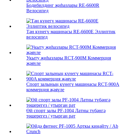
Бодибилдинг җиһазлары RE-6600R
Велосипед
Тән күнегү машинасы RE-6600E Эллиптик
велосипед
Укыту җиһазлары RCT-900M Коммерция
җәяүле
Спорт залының күнегү машинасы RCT-900A
коммерция җәяүле
Өй спорт залы PF-1004 Латны түбәнгә
төшерегез / утырган рәт