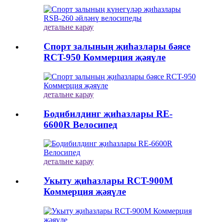
детальне карау
Спорт залының җиһазлары бәясе
RCT-950 Коммерция җәяүле
детальне карау
Бодибилдинг җиһазлары RE-
6600R Велосипед
детальне карау
Укыту җиһазлары RCT-900M
Коммерция җәяүле