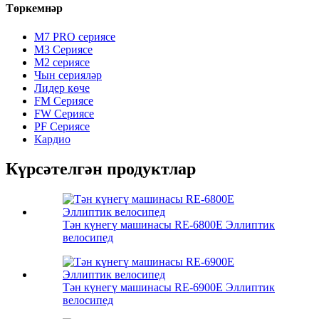
Төркемнәр
M7 PRO сериясе
M3 Сериясе
M2 сериясе
Чын серияләр
Лидер көче
FM Сериясе
FW Сериясе
PF Сериясе
Кардио
Күрсәтелгән продуктлар
Тән күнегү машинасы RE-6800E Эллиптик
велосипед
Тән күнегү машинасы RE-6900E Эллиптик
велосипед