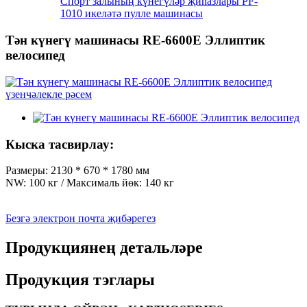
Спорт залының күнегүләр җиһазлары PF-
1010 икеләтә пулле машинасы
Тән күнегү машинасы RE-6600E Эллиптик
велосипед
Кыска тасвирлау:
Размеры: 2130 * 670 * 1780 мм
NW: 100 кг / Максималь йөк: 140 кг
Безгә электрон почта җибәрегез
Продукциянең детальләре
Продукция тэглары