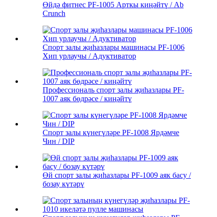
Өйдә фитнес PF-1005 Арткы киңәйтү / Ab
Crunch
Спорт залы җиһазлары машинасы PF-1006
Хип урлаучы / Адуктиватор
Профессиональ спорт залы җиһазлары PF-
1007 аяк бөдрәсе / киңәйтү
Спорт залы күнегүләре PF-1008 Ярдәмче
Чин / DIP
Өй спорт залы җиһазлары PF-1009 аяк басу /
бозау күтәрү