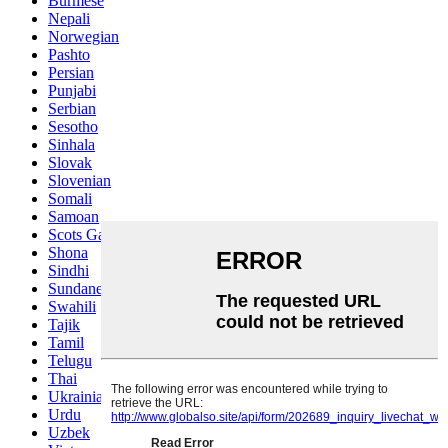
Burmese
Nepali
Norwegian
Pashto
Persian
Punjabi
Serbian
Sesotho
Sinhala
Slovak
Slovenian
Somali
Samoan
Scots Gaelic
Shona
Sindhi
Sundanese
Swahili
Tajik
Tamil
Telugu
Thai
Ukrainian
Urdu
Uzbek