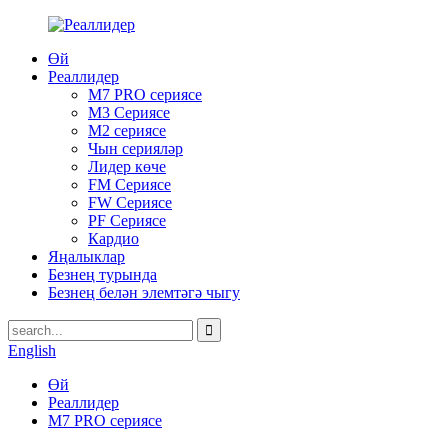
Өй
Реаллидер
M7 PRO сериясе
M3 Сериясе
M2 сериясе
Чын серияләр
Лидер көче
FM Сериясе
FW Сериясе
PF Сериясе
Кардио
Яңалыклар
Безнең турында
Безнең белән элемтәгә чыгу
English
Өй
Реаллидер
M7 PRO сериясе