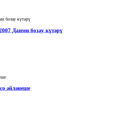
007 Даими бозау күтәрү
со әйләнеше