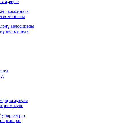
ия җәяүле
ыч комбинаты
әнү велосипеды
ед
рция җәяүле
тырган рәт