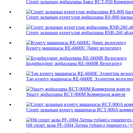
Спорт залының җиһазлары бәясе RCT-950 Коммерц
Спорт залының күнегүләр җиһазлары RS-800 баск
Спорт залының күнегүләр җиһазлары RSB-260 әйл
Күнегү машинасы RE-6600U Дөрес велосипед
Бодибилдинг җиһазлары RE-6600R Велосипед
Тән күнегү машинасы RE-6600E Эллиптик велосип
Укыту җиһазлары RCT-900M Коммерция җәяүле
Спорт залының күнегү машинасы RCT-900A комме
Өй спорт залы PF-1004 Латны түбәнгә төшерегез / у