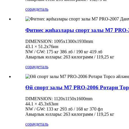
сорау
деталь
Фитнес җиһазлары спорт залы M7 PRO-2
DIMENSION: 1095x1300x1930mm
43.1 × 51.2х76ин
NW / GW: 175 кг 386 лб / 190 кг 419 лб
Авырлык юллары: 263 килограмм / 119,25 кг
сорау
деталь
Өй спорт залы M7 PRO-2006 Ротари Тор
DIMENSION: 1120x1150x1600mm
44.1 × 45.3х63ин
NW / GW: 133 кг 293 лб / 168 кг 370 фл
Авырлык юллары: 263 килограмм / 119,25 кг
сорау
деталь