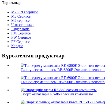
Төркемнәр
M7 PRO сериясе
M3 Сериясе
M2 сериясе
Чын серияләр
Лидер көче
FM Сериясе
FW Сериясе
PF Сериясе
Кардио
Күрсәтелгән продуктлар
Тән күнегү машинасы RE-6800E Эллиптик велосип
Тән күнегү машинасы RE-6900E Эллиптик велосип
Спорт җиһазлары RS-860 баскыч комбинаты