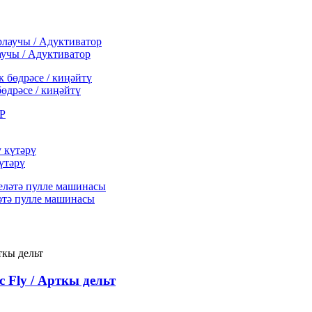
учы / Адуктиватор
өдрәсе / киңәйтү
үтәрү
әтә пулле машинасы
 Fly / Арткы дельт