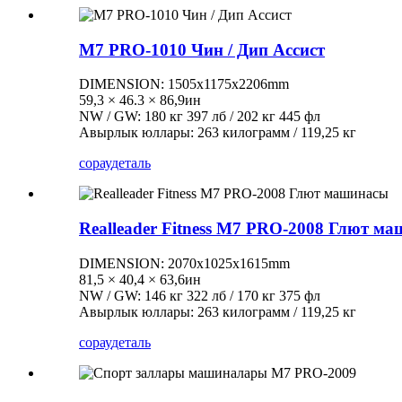
M7 PRO-1010 Чин / Дип Ассист
DIMENSION: 1505x1175x2206mm
59,3 × 46.3 × 86,9ин
NW / GW: 180 кг 397 лб / 202 кг 445 фл
Авырлык юллары: 263 килограмм / 119,25 кг
сорау
деталь
Realleader Fitness M7 PRO-2008 Глют м
DIMENSION: 2070x1025x1615mm
81,5 × 40,4 × 63,6ин
NW / GW: 146 кг 322 лб / 170 кг 375 фл
Авырлык юллары: 263 килограмм / 119,25 кг
сорау
деталь