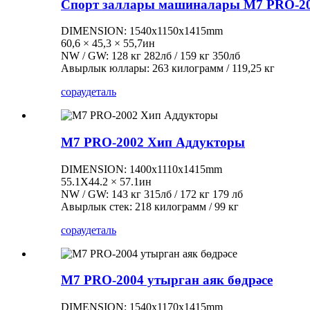
Спорт заллары машиналары M7 PRO-2
DIMENSION: 1540x1150x1415mm
60,6 × 45,3 × 55,7ин
NW / GW: 128 кг 282лб / 159 кг 350лб
Авырлык юллары: 263 килограмм / 119,25 кг
сорау
деталь
M7 PRO-2002 Хип Аддукторы
DIMENSION: 1400x1110x1415mm
55.1X44.2 × 57.1ин
NW / GW: 143 кг 315лб / 172 кг 179 лб
Авырлык стек: 218 килограмм / 99 кг
сорау
деталь
M7 PRO-2004 утырган аяк бөдрәсе
DIMENSION: 1540x1170x1415mm