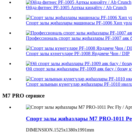
Өйдә фитнес PF-1005 Арткы киңәйтү / Ab Crunch
Спорт залы җиһазлары машинасы PF-1006 Хип урла
Профессиональ спорт залы җиһазлары PF-1007 аяк б
Спорт залы күнегүләре PF-1008 Ярдәмче Чин / DIP
Өй спорт залы җиһазлары PF-1009 аяк басу / бозау к
Спорт залының күнегүләр җиһазлары PF-1010 икел
M7 PRO сериясе
Спорт залы җиһазлары M7 PRO-1011 Pec
DIMENSION.1525x1380x1991mm