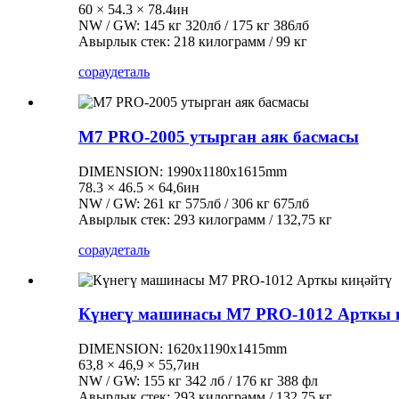
60 × 54.3 × 78.4ин
NW / GW: 145 кг 320лб / 175 кг 386лб
Авырлык стек: 218 килограмм / 99 кг
сорау
деталь
M7 PRO-2005 утырган аяк басмасы
DIMENSION: 1990x1180x1615mm
78.3 × 46.5 × 64,6ин
NW / GW: 261 кг 575лб / 306 кг 675лб
Авырлык стек: 293 килограмм / 132,75 кг
сорау
деталь
Күнегү машинасы M7 PRO-1012 Арткы 
DIMENSION: 1620x1190x1415mm
63,8 × 46,9 × 55,7ин
NW / GW: 155 кг 342 лб / 176 кг 388 фл
Авырлык стек: 293 килограмм / 132,75 кг