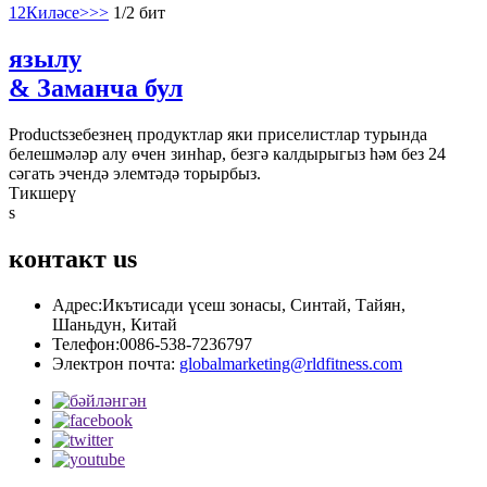
1
2
Киләсе>
>>
1/2 бит
язылу
& Заманча бул
Productsзебезнең продуктлар яки приселистлар турында
белешмәләр алу өчен зинһар, безгә калдырыгыз һәм без 24
сәгать эчендә элемтәдә торырбыз.
Тикшерү
s
контакт
us
Адрес:
Икътисади үсеш зонасы, Синтай, Тайян,
Шаньдун, Китай
Телефон:
0086-538-7236797
Электрон почта:
globalmarketing@rldfitness.com