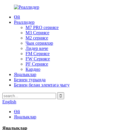
Өй
Реаллидер
M7 PRO сериясе
M3 Сериясе
M2 сериясе
Чын серияләр
Лидер көче
FM Сериясе
FW Сериясе
PF Сериясе
Кардио
Яңалыклар
Безнең турында
Безнең белән элемтәгә чыгу
English
Өй
Яңалыклар
Яңалыклар