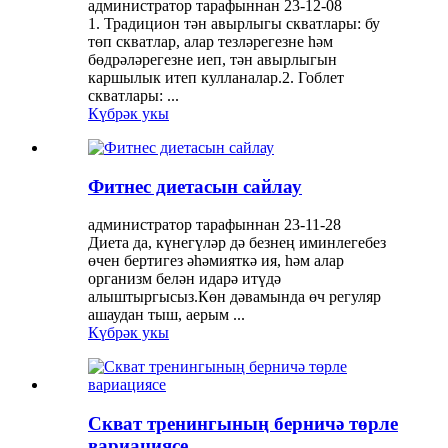
администратор тарафыннан 23-12-08
1. Традицион тән авырлыгы скватлары: бу
төп скватлар, алар тезләрегезне һәм
бөдрәләрегезне иеп, тән авырлыгын
каршылык итеп кулланалар.2. Гоблет
скватлары: ...
Күбрәк укы
Фитнес диетасын сайлау
администратор тарафыннан 23-11-28
Диета да, күнегүләр дә безнең иминлегебез
өчен бертигез әһәмияткә ия, һәм алар
организм белән идарә итүдә
алыштыргысыз.Көн дәвамында өч регуляр
ашаудан тыш, аерым ...
Күбрәк укы
Скват тренингының берничә төрле
вариациясе