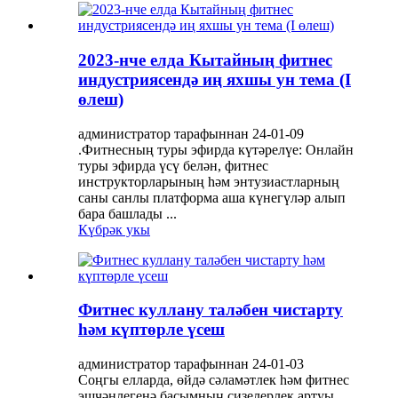
2023-нче елда Кытайның фитнес
индустриясендә иң яхшы ун тема (I
өлеш)
администратор тарафыннан 24-01-09
.Фитнесның туры эфирда күтәрелүе: Онлайн
туры эфирда үсү белән, фитнес
инструкторларының һәм энтузиастларның
саны санлы платформа аша күнегүләр алып
бара башлады ...
Күбрәк укы
Фитнес куллану таләбен чистарту
һәм күптөрле үсеш
администратор тарафыннан 24-01-03
Соңгы елларда, өйдә сәламәтлек һәм фитнес
эшчәнлегенә басымның сизелерлек артуы