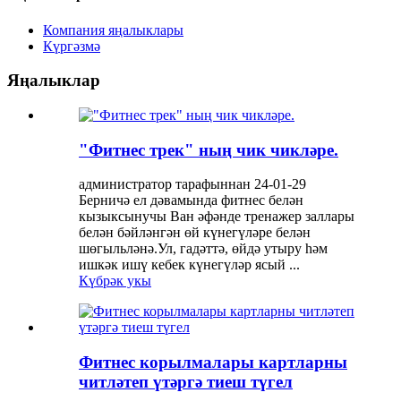
Компания яңалыклары
Күргәзмә
Яңалыклар
"Фитнес трек" ның чик чикләре.
администратор тарафыннан 24-01-29
Берничә ел дәвамында фитнес белән
кызыксынучы Ван әфәнде тренажер заллары
белән бәйләнгән өй күнегүләре белән
шөгыльләнә.Ул, гадәттә, өйдә утыру һәм
ишкәк ишү кебек күнегүләр ясый ...
Күбрәк укы
Фитнес корылмалары картларны
читләтеп үтәргә тиеш түгел