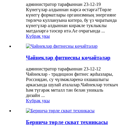
администратор тарафыннан 23-12-19
Күнегүләр алдыннан нәрсә өстәргә?Төрле
күнегү форматлары организмның энергияне
төрлечә куллануына китерә, бу үз чиратында
күнегүләр алдыннан кирәкле туклыклы
матдәләргә тәэсир итә.Ае очрагында ...
Күбрәк укы
Чәйнекләр фитнесны көчәйтәләр
администратор тарафыннан 23-12-12
Чәйнекләр - традицион фитнес җиһазлары,
Россиядән, су чүлмәкләренә охшашлыгы
аркасында шулай аталалар.Чәйнекләр тоткыч
һәм түгәрәк металл тән белән уникаль
дизайн ...
Күбрәк укы
Берничә төрле скват техникасы