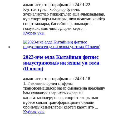
администратор тарафыннан 24-01-22
Күптән түгел, хәбәрләр буенча,
журналистлар тикшерүләр аша ачыкладылар,
күп спорт корылмалары, шул исәптән кайбер
спорт заллары, бассейннар, олыларга,
гомумән, яшь чикләүләрен кертә ...
Күбрәк укы
2023-нче елда Кытайның фитнес
индустриясендә иң яхшы ун тема
(II өлеш)
администратор тарафыннан 24-01-18
1. Гимназияләрнең цифрлы
трансформациясе: базар сменасына яраклашу
һәм кулланучылар ихтыяҗларын
канәгатьләндерү өчен, спорт залларының
күбесе санлы трансформацияне онлайн
броньлау хезмәтләрен кертеп кабул итә ...
Күбрәк укы