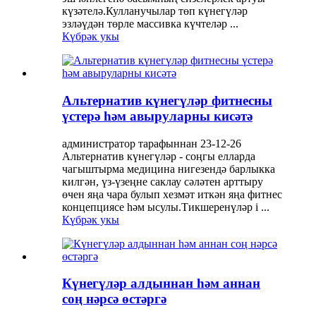
күзәтелә.Кулланучылар төп күнегүләр
эзләүдән төрле массивка күчтеләр ...
Күбрәк укы
Альтернатив күнегүләр фитнесны
үстерә һәм авыруларны кисәтә
администратор тарафыннан 23-12-26
Альтернатив күнегүләр - соңгы елларда
чагыштырма медицина нигезендә барлыкка
килгән, үз-үзеңне саклау сәләтен арттыру
өчен яңа чара булып хезмәт иткән яңа фитнес
концепциясе һәм ысулы.Тикшеренүләр i ...
Күбрәк укы
Күнегүләр алдыннан һәм аннан
соң нәрсә өстәргә