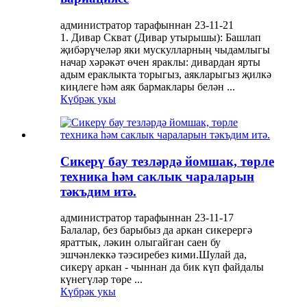
администратор тарафыннан 23-11-21
1. Дивар Скват (Дивар утырышы): Башлап
җибәрүчеләр яки мускулларның чыдамлыгы
начар хәрәкәт өчен яраклы: дивардан ярты
адым ераклыкта торыгыз, аякларыгыз җилкә
киңлеге һәм аяк бармаклары белән ...
Күбрәк укы
Сикерү бау тезләрдә йомшак, төрле
техника һәм саклык чараларын
тәкъдим итә.
администратор тарафыннан 23-11-17
Балалар, без барыбыз да аркан сикерергә
яраттык, ләкин олыгайган саен бу
эшчәнлеккә тәэсиребез кими.Шулай да,
сикерү аркан - чыннан да бик күп файдалы
күнегүләр төре ...
Күбрәк укы