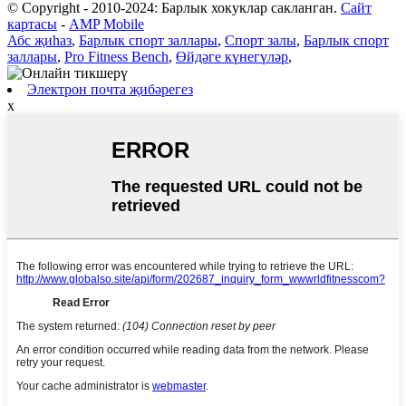
© Copyright - 2010-2024: Барлык хокуклар сакланган.
Сайт
картасы
-
AMP Mobile
Абс җиһаз
,
Барлык спорт заллары
,
Спорт залы
,
Барлык спорт
заллары
,
Pro Fitness Bench
,
Өйдәге күнегүләр
,
Электрон почта җибәрегез
x