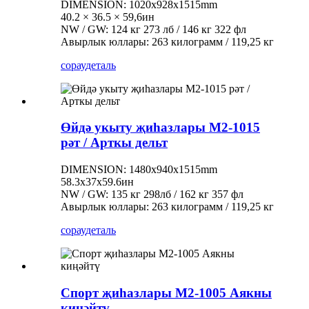
DIMENSION: 1020x928x1515mm
40.2 × 36.5 × 59,6ин
NW / GW: 124 кг 273 лб / 146 кг 322 фл
Авырлык юллары: 263 килограмм / 119,25 кг
сорау
деталь
Өйдә укыту җиһазлары M2-1015
рәт / Арткы дельт
DIMENSION: 1480x940x1515mm
58.3х37х59.6ин
NW / GW: 135 кг 298лб / 162 кг 357 фл
Авырлык юллары: 263 килограмм / 119,25 кг
сорау
деталь
Спорт җиһазлары M2-1005 Аякны
киңәйтү