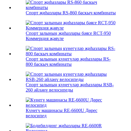
Спорт җиһазлары RS-860 баскыч комбинаты
Спорт залының җиһазлары бәясе RCT-950
Коммерция җәяүле
Спорт залының күнегүләр җиһазлары RS-
800 баскыч комбинаты
Спорт залының күнегүләр җиһазлары RSB-
260 әйләнү велосипеды
Күнегү машинасы RE-6600U Дөрес
велосипед