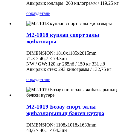
Авырлык юллары: 263 килограмм / 119,25 кг
сорау
деталь
М2-1018 күпләп спорт залы
җиһазлары
DIMENSION: 1810x1185x2015mm
71.3 × 46,7 × 79.3ин
NW / GW: 120 кг 265лб / 150 кг 331 лб
Авырлык стек: 293 килограмм / 132,75 кг
сорау
деталь
M2-1019 Бозау спорт залы
җиһазларының бәясен күтәрә
DIMENSION: 1108x1018x1633mm
43,6 × 40.1 × 64.3ин