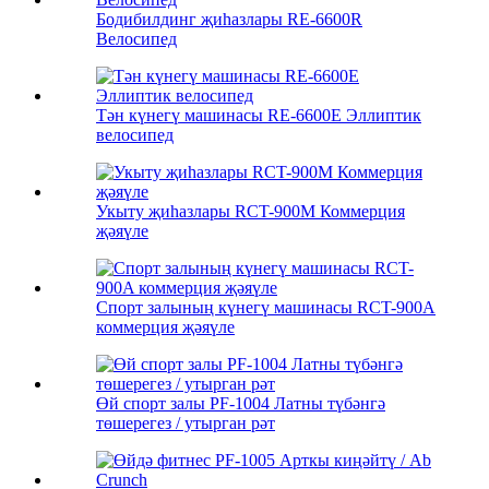
Бодибилдинг җиһазлары RE-6600R
Велосипед
Тән күнегү машинасы RE-6600E Эллиптик
велосипед
Укыту җиһазлары RCT-900M Коммерция
җәяүле
Спорт залының күнегү машинасы RCT-900A
коммерция җәяүле
Өй спорт залы PF-1004 Латны түбәнгә
төшерегез / утырган рәт