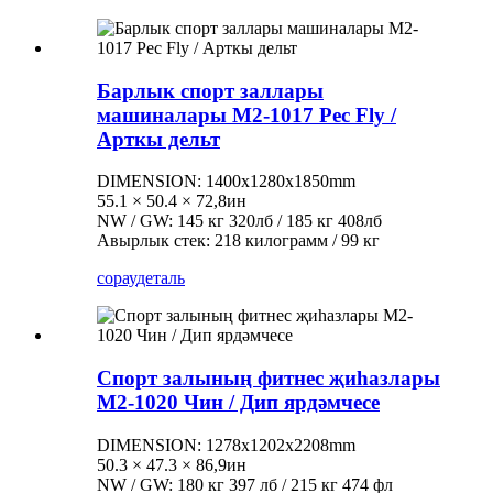
Барлык спорт заллары
машиналары M2-1017 Pec Fly /
Арткы дельт
DIMENSION: 1400x1280x1850mm
55.1 × 50.4 × 72,8ин
NW / GW: 145 кг 320лб / 185 кг 408лб
Авырлык стек: 218 килограмм / 99 кг
сорау
деталь
Спорт залының фитнес җиһазлары
M2-1020 Чин / Дип ярдәмчесе
DIMENSION: 1278x1202x2208mm
50.3 × 47.3 × 86,9ин
NW / GW: 180 кг 397 лб / 215 кг 474 фл