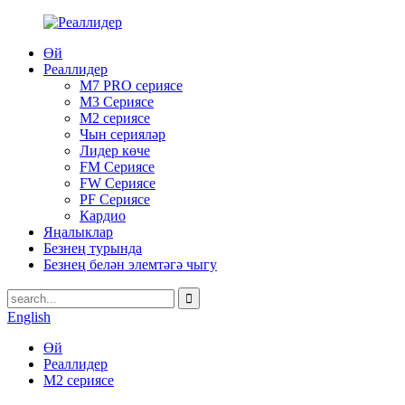
Өй
Реаллидер
M7 PRO сериясе
M3 Сериясе
M2 сериясе
Чын серияләр
Лидер көче
FM Сериясе
FW Сериясе
PF Сериясе
Кардио
Яңалыклар
Безнең турында
Безнең белән элемтәгә чыгу
English
Өй
Реаллидер
M2 сериясе