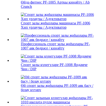
Өйдә фитнес PF-1005 Арткы киңәйтү / Ab
Crunch
Спорт залы җиһазлары машинасы PF-1006
Хип урлаучы / Адуктиватор
Профессиональ спорт залы җиһазлары PF-
1007 аяк бөдрәсе / киңәйтү
Спорт залы күнегүләре PF-1008 Ярдәмче
Чин / DIP
Өй спорт залы җиһазлары PF-1009 аяк басу /
бозау күтәрү