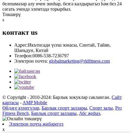
белешмәләр алу өчен зинһар, безгә калдырыгыз һәм без 24
сәгать эчендә элемтәдә торырбыз.
Тикшерү
s
контакт
us
Адрес:
Икътисади үсеш зонасы, Синтай, Тайян,
Шаньдун, Китай
Телефон:
0086-538-7236797
Электрон почта:
globalmarketing@rldfitness.com
© Copyright - 2010-2024: Барлык хокуклар сакланган.
Сайт
картасы
-
AMP Mobile
Өйдәге күнегүләр
,
Барлык спорт заллары
,
Спорт залы
,
Pro
Fitness Bench
,
Барлык спорт заллары
,
Абс җиһаз
,
Электрон почта җибәрегез
x