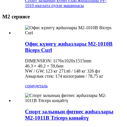
Спорт залының күнегүләр җиһазлары PF-
1010 икеләтә пулле машинасы
M2 сериясе
Офис күнегү җиһазлары M2-1010B
Biceps Curl
DIMENSION: 1176x1020x1515mm
46.3 × 40.2 × 59,6ин
NW / GW: 123 кг 271лб / 148 кг 326 фл
Авырлык стек: 174 килограмм / 78,75 кг
сорау
деталь
Спорт залының фитнес җиһазлары
M2-1011B Triceps киңәйтү