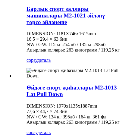
Барлык спорт заллары
машиналары M2-1021 әйләнү
торсо әйләнеше
DIMENSION: 1181X746x1615mm
16.5 × 29,4 × 63,6ин
NW / GW: 115 кг 254 лб / 135 кг 298лб
Авырлык юллары: 263 килограмм / 119,25 кг
сорау
деталь
Өйдәге спорт җиһазлары M2-1013
Lat Pull Down
DIMENSION: 1970x1135x1887mm
77,6 × 44,7 × 74.3ин
NW / GW: 134 кг 395лб / 164 кг 361 фл
Авырлык юллары: 263 килограмм / 119,25 кг
сорау
деталь