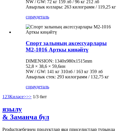
NW / GW: 72 кг 159 лб / 96 кг 212 лб
Авырлык юллары: 263 килограмм / 119,25 кг
сорау
деталь
Спорт залының аксессуарлары
M2-1016 Арткы киңәйтү
DIMENSION: 1340x980x1515mm
52,8 × 38,6 × 59,6ин
NW / GW: 141 кг 310лб / 163 кг 359 лб
Авырлык стек: 293 килограмм / 132,75 кг
сорау
деталь
1
2
3
Киләсе>
>>
1/3 бит
язылу
& Заманча бул
Productsзебезнең продуктлар яки приселистлар турында