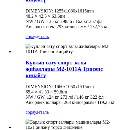
DIMENSION: 1255x1080x1615mm
48.2 × 42.5 × 63,6ин
NW / GW: 135 кг 298лб / 162 кг 357 фл
Авырлык стек: 293 килограмм / 132,75 кг
сорау
деталь
Күпләп сату спорт залы
җиһазлары M2-1011A Трисепс
киңәйтү
DIMENSION: 1660x1050x1515mm
65,4 × 41.33 × 59,6ин
NW / GW: 124 кг 273 лб / 146 кг 322 фл
Авырлык юллары: 263 килограмм / 119,25 кг
сорау
деталь