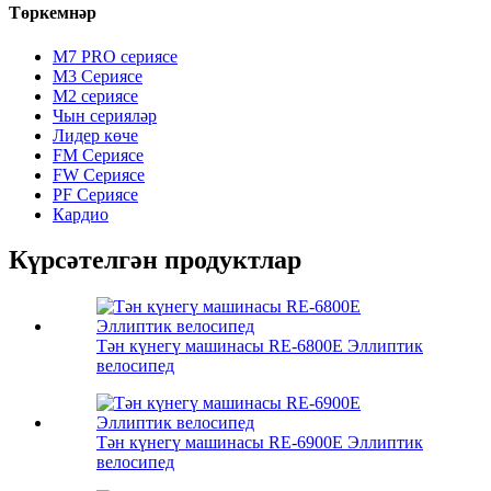
Төркемнәр
M7 PRO сериясе
M3 Сериясе
M2 сериясе
Чын серияләр
Лидер көче
FM Сериясе
FW Сериясе
PF Сериясе
Кардио
Күрсәтелгән продуктлар
Тән күнегү машинасы RE-6800E Эллиптик
велосипед
Тән күнегү машинасы RE-6900E Эллиптик
велосипед