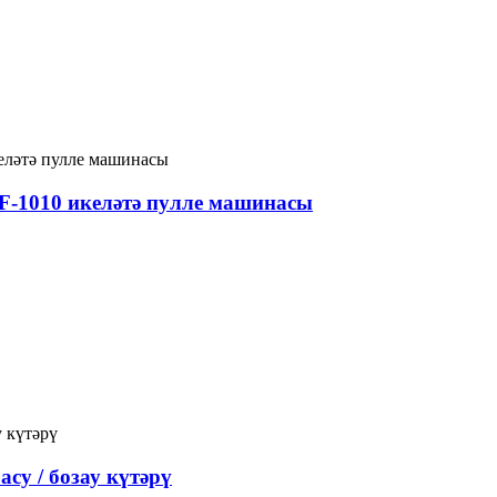
F-1010 икеләтә пулле машинасы
су / бозау күтәрү