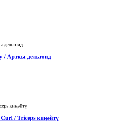
y / Арткы дельтоид
url / Triceps киңәйтү