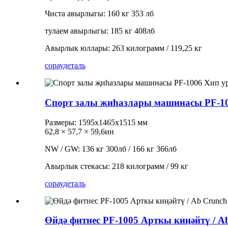
Чиста авырлыгы: 160 кг 353 лб
тулаем авырлыгы: 185 кг 408лб
Авырлык юллары: 263 килограмм / 119,25 кг
сорау
деталь
Спорт залы җиһазлары машинасы PF-10
Размеры: 1595х1465х1515 мм
62,8 × 57,7 × 59,6ин
NW / GW: 136 кг 300лб / 166 кг 366лб
Авырлык стекасы: 218 килограмм / 99 кг
сорау
деталь
Өйдә фитнес PF-1005 Арткы киңәйтү / A