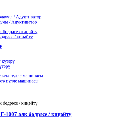
учы / Адуктиватор
өдрәсе / киңәйтү
үтәрү
әтә пулле машинасы
-1007 аяк бөдрәсе / киңәйтү