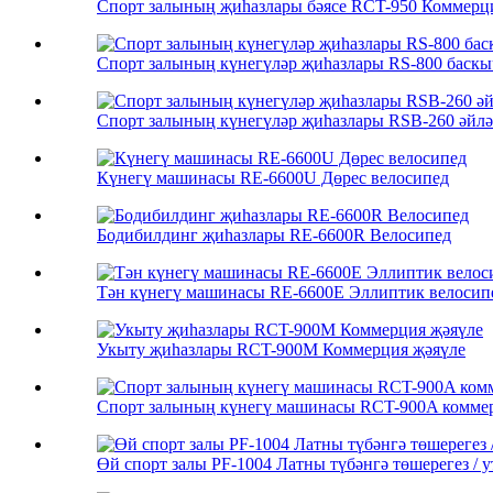
Спорт залының җиһазлары бәясе RCT-950 Коммерц
Спорт залының күнегүләр җиһазлары RS-800 баск
Спорт залының күнегүләр җиһазлары RSB-260 әйл
Күнегү машинасы RE-6600U Дөрес велосипед
Бодибилдинг җиһазлары RE-6600R Велосипед
Тән күнегү машинасы RE-6600E Эллиптик велосип
Укыту җиһазлары RCT-900M Коммерция җәяүле
Спорт залының күнегү машинасы RCT-900A комме
Өй спорт залы PF-1004 Латны түбәнгә төшерегез / у