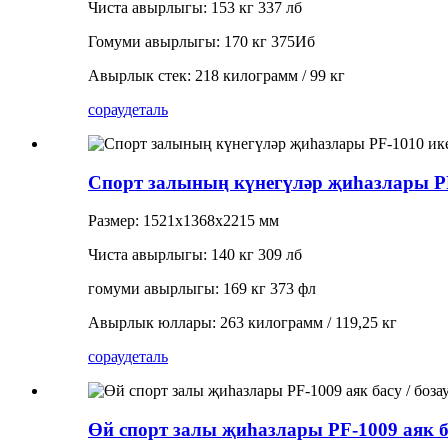
Чиста авырлыгы: 153 кг 337 лб
Гомуми авырлыгы: 170 кг 375Иб
Авырлык стек: 218 килограмм / 99 кг
сорау
деталь
Спорт залының күнегүләр җиһазлары P
Размер: 1521х1368х2215 мм
Чиста авырлыгы: 140 кг 309 лб
гомуми авырлыгы: 169 кг 373 фл
Авырлык юллары: 263 килограмм / 119,25 кг
сорау
деталь
Өй спорт залы җиһазлары PF-1009 аяк ба