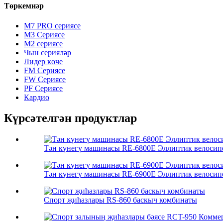
Төркемнәр
M7 PRO сериясе
M3 Сериясе
M2 сериясе
Чын серияләр
Лидер көче
FM Сериясе
FW Сериясе
PF Сериясе
Кардио
Күрсәтелгән продуктлар
Тән күнегү машинасы RE-6800E Эллиптик велосип
Тән күнегү машинасы RE-6900E Эллиптик велосип
Спорт җиһазлары RS-860 баскыч комбинаты