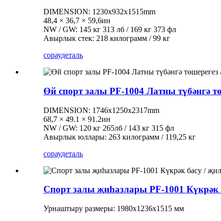
DIMENSION: 1230x932x1515mm
48,4 × 36,7 × 59,6ин
NW / GW: 145 кг 313 лб / 169 кг 373 фл
Авырлык стек: 218 килограмм / 99 кг
сорау
деталь
Өй спорт залы PF-1004 Латны түбәнгә тө
DIMENSION: 1746x1250x2317mm
68,7 × 49.1 × 91.2ин
NW / GW: 120 кг 265лб / 143 кг 315 фл
Авырлык юллары: 263 килограмм / 119,25 кг
сорау
деталь
Спорт залы җиһазлары PF-1001 Күкрәк б
Урнаштыру размеры: 1980х1236х1515 мм