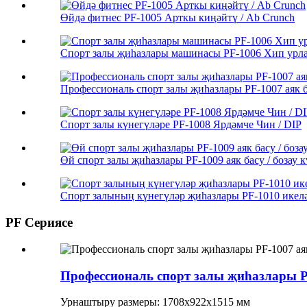
Өйдә фитнес PF-1005 Арткы киңәйтү / Ab Crunch
Спорт залы җиһазлары машинасы PF-1006 Хип урла
Профессиональ спорт залы җиһазлары PF-1007 аяк б
Спорт залы күнегүләре PF-1008 Ярдәмче Чин / DIP
Өй спорт залы җиһазлары PF-1009 аяк басу / бозау к
Спорт залының күнегүләр җиһазлары PF-1010 икел
PF Сериясе
Профессиональ спорт залы җиһазлары PF
Урнаштыру размеры: 1708х922х1515 мм