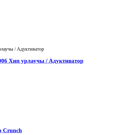
06 Хип урлаучы / Адуктиватор
b Crunch