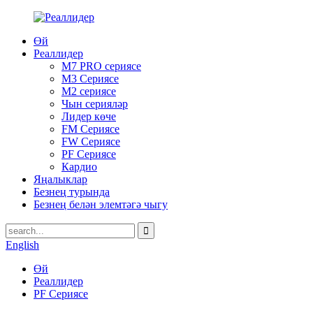
Өй
Реаллидер
M7 PRO сериясе
M3 Сериясе
M2 сериясе
Чын серияләр
Лидер көче
FM Сериясе
FW Сериясе
PF Сериясе
Кардио
Яңалыклар
Безнең турында
Безнең белән элемтәгә чыгу
English
Өй
Реаллидер
PF Сериясе