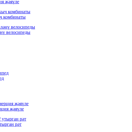
ия җәяүле
ыч комбинаты
әнү велосипеды
ед
рция җәяүле
тырган рәт