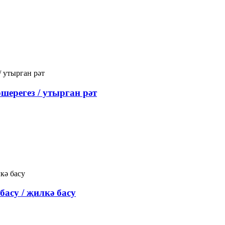
шерегез / утырган рәт
асу / җилкә басу