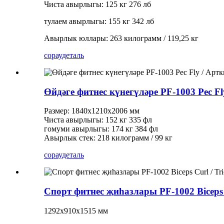
Чиста авырлыгы: 125 кг 276 лб
тулаем авырлыгы: 155 кг 342 лб
Авырлык юллары: 263 килограмм / 119,25 кг
сорау
деталь
Өйдәге фитнес күнегүләре PF-1003 Pec Fl
Размер: 1840x1210x2006 мм
Чиста авырлыгы: 152 кг 335 фл
гомуми авырлыгы: 174 кг 384 фл
Авырлык стек: 218 килограмм / 99 кг
сорау
деталь
Спорт фитнес җиһазлары PF-1002 Biceps C
1292x910x1515 мм